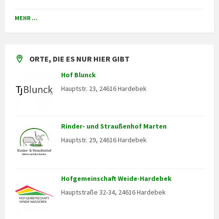
Back
to
MEHR ...
calendar
days
ORTE, DIE ES NUR HIER GIBT
Hof Blunck
Hauptstr. 23, 24616 Hardebek
Rinder- und Straußenhof Marten
Hauptstr. 29, 24616 Hardebek
Hofgemeinschaft Weide-Hardebek
Hauptstraße 32-34, 24616 Hardebek