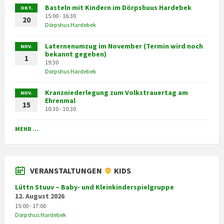
Basteln mit Kindern im Dörpshuus Hardebek
OKT.
15:00 - 16:30
20
Dörpshus Hardebek
Laternenumzug im November (Termin wird noch
NOV.
bekannt gegeben)
1
19:30
Dörpshus Hardebek
Kranzniederlegung zum Volkstrauertag am
NOV.
Ehrenmal
15
10:30 - 10:30
MEHR ...
VERANSTALTUNGEN
KIDS
Lüttn Stuuv – Baby- und Kleinkinderspielgruppe
12. August 2026
15:00 - 17:00
Dörpshus Hardebek