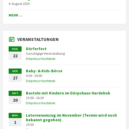
4. August 2025
MEHR ...
VERANSTALTUNGEN
Dörferfest
AUG.
Ganztägige Veranstaltung
22
Dörpshus Hardebek
Baby- & Kids-Börse
SEP.
9:30 - 14:00
27
Dörpshus Hardebek
Basteln mit Kindern im Dörpshuus Hardebek
OKT.
15:00 - 16:30
20
Dörpshus Hardebek
Laternenumzug im November (Termin wird noch
NOV.
bekannt gegeben)
1
19:30