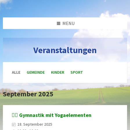
Skip
Skip
Skip
Skip
to
to
to
to
content
left
right
footer
sidebar
sidebar
MENU
Veranstaltungen
ALLE
GEMEINDE
KINDER
SPORT
September 2025
🤸‍♀️ Gymnastik mit Yogaelementen
18. September 2025