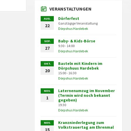
VERANSTALTUNGEN
Dörferfest
AUG.
Ganztägige Veranstaltung
22
Dörpshus Hardebek
Baby- & Kids-Börse
SEP.
9:30 - 14:00
27
Dörpshus Hardebek
Basteln mit Kindern im
OKT.
Dörpshuus Hardebek
20
15:00 - 16:30
Dörpshus Hardebek
Laternenumzug im November
NOV.
(Termin wird noch bekannt
1
gegeben)
19:30
Dörpshus Hardebek
Kranzniederlegung zum
NOV.
Volkstrauertag am Ehrenmal
15