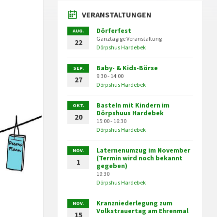
VERANSTALTUNGEN
Dörferfest
AUG.
Ganztägige Veranstaltung
22
Dörpshus Hardebek
Baby- & Kids-Börse
SEP.
9:30 - 14:00
27
Dörpshus Hardebek
Basteln mit Kindern im
OKT.
Dörpshuus Hardebek
20
15:00 - 16:30
Dörpshus Hardebek
Laternenumzug im November
NOV.
(Termin wird noch bekannt
1
gegeben)
19:30
Dörpshus Hardebek
Kranzniederlegung zum
NOV.
Volkstrauertag am Ehrenmal
15