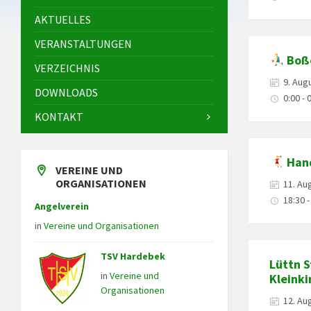
AKTUELLES
VERANSTALTUNGEN
Boß
VERZEICHNIS
9. Aug
DOWNLOADS
0:00 - 
KONTAKT
Hand
VEREINE UND
ORGANISATIONEN
11. Au
18:30 -
Angelverein
in
Vereine und Organisationen
TSV Hardebek
Lüttn S
in
Vereine und
Kleink
Organisationen
12. Au