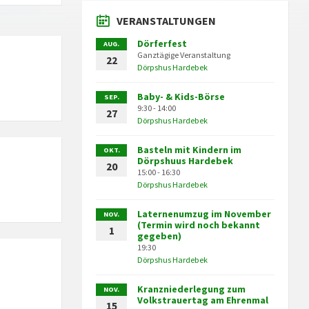
VERANSTALTUNGEN
Dörferfest
AUG.
Ganztägige Veranstaltung
22
Dörpshus Hardebek
Baby- & Kids-Börse
SEP.
9:30 - 14:00
27
Dörpshus Hardebek
Basteln mit Kindern im
OKT.
Dörpshuus Hardebek
20
15:00 - 16:30
Dörpshus Hardebek
Laternenumzug im November
NOV.
(Termin wird noch bekannt
1
gegeben)
19:30
Dörpshus Hardebek
Kranzniederlegung zum
NOV.
Volkstrauertag am Ehrenmal
15