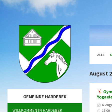
Skip
Skip
Skip
Skip
to
to
to
to
content
left
right
footer
sidebar
sidebar
ALLE
August 
Gymn
GEMEINDE HARDEBEK
Yogael
6. Aug
WILLKOMMEN IN HARDEBEK
18:00 -