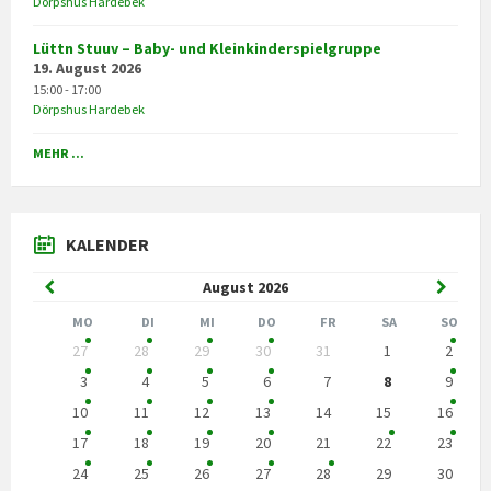
Dörpshus Hardebek
Lüttn Stuuv – Baby- und Kleinkinderspielgruppe
19. August 2026
15:00 - 17:00
Dörpshus Hardebek
MEHR ...
KALENDER
Previous
Next
August
2026
Month
Month
MO
DI
MI
DO
FR
SA
SO
Skip
27
28
29
30
31
1
2
calendar
days
3
4
5
6
7
8
9
10
11
12
13
14
15
16
17
18
19
20
21
22
23
24
25
26
27
28
29
30