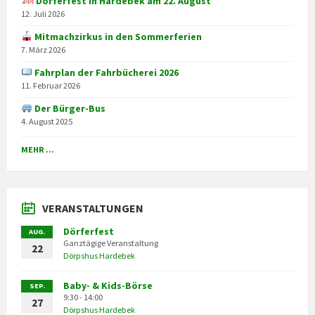
Dörferfest in Hardebek am 22. August
12. Juli 2026
Mitmachzirkus in den Sommerferien
7. März 2026
Fahrplan der Fahrbücherei 2026
11. Februar 2026
Der Bürger-Bus
4. August 2025
MEHR ...
VERANSTALTUNGEN
Dörferfest
AUG.
Ganztägige Veranstaltung
22
Dörpshus Hardebek
Baby- & Kids-Börse
SEP.
9:30 - 14:00
27
Dörpshus Hardebek