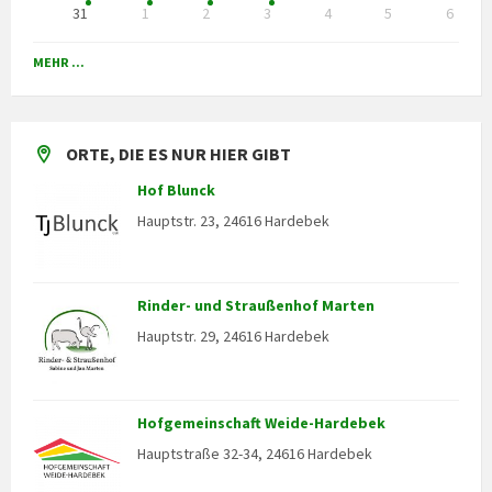
31
1
2
3
4
5
6
Back
to
MEHR ...
calendar
days
ORTE, DIE ES NUR HIER GIBT
Hof Blunck
Hauptstr. 23, 24616 Hardebek
Rinder- und Straußenhof Marten
Hauptstr. 29, 24616 Hardebek
Hofgemeinschaft Weide-Hardebek
Hauptstraße 32-34, 24616 Hardebek