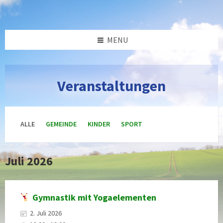
Skip
Skip
Skip
Skip
to
to
to
to
content
left
right
footer
sidebar
sidebar
MENU
Veranstaltungen
ALLE
GEMEINDE
KINDER
SPORT
Juli 2026
Gymnastik mit Yogaelementen
2. Juli 2026