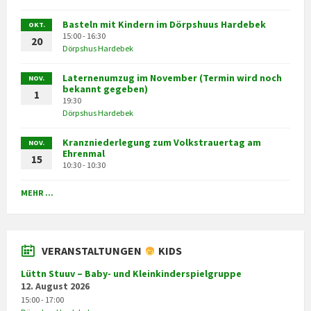
Basteln mit Kindern im Dörpshuus Hardebek
OKT.
15:00 - 16:30
20
Dörpshus Hardebek
Laternenumzug im November (Termin wird noch
NOV.
bekannt gegeben)
1
19:30
Dörpshus Hardebek
Kranzniederlegung zum Volkstrauertag am
NOV.
Ehrenmal
15
10:30 - 10:30
MEHR ...
VERANSTALTUNGEN
KIDS
Lüttn Stuuv – Baby- und Kleinkinderspielgruppe
12. August 2026
15:00 - 17:00