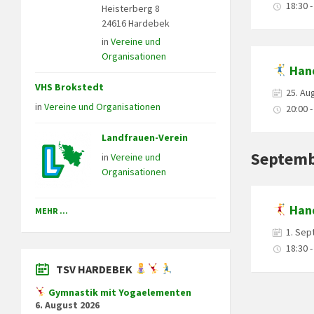
18:30 -
Heisterberg 8
24616 Hardebek
in
Vereine und
Organisationen
Hand
VHS Brokstedt
25. Au
in
Vereine und Organisationen
20:00 -
Landfrauen-Verein
Septemb
in
Vereine und
Organisationen
Hand
MEHR ...
1. Se
18:30 -
TSV HARDEBEK
Gymnastik mit Yogaelementen
6. August 2026
Posts