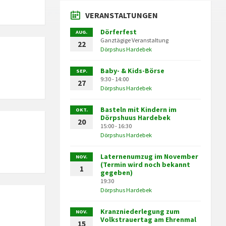
VERANSTALTUNGEN
Dörferfest
AUG.
Ganztägige Veranstaltung
22
Dörpshus Hardebek
Baby- & Kids-Börse
SEP.
9:30 - 14:00
27
Dörpshus Hardebek
Basteln mit Kindern im
OKT.
Dörpshuus Hardebek
20
15:00 - 16:30
Dörpshus Hardebek
Laternenumzug im November
NOV.
(Termin wird noch bekannt
1
gegeben)
19:30
Dörpshus Hardebek
Kranzniederlegung zum
NOV.
Volkstrauertag am Ehrenmal
15