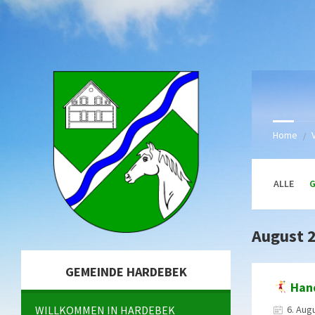
Skip
Skip
Skip
Skip
to
to
to
to
content
left
right
footer
sidebar
sidebar
Home
/
ALLE
August 
GEMEINDE HARDEBEK
Hand
WILLKOMMEN IN HARDEBEK
6. Aug