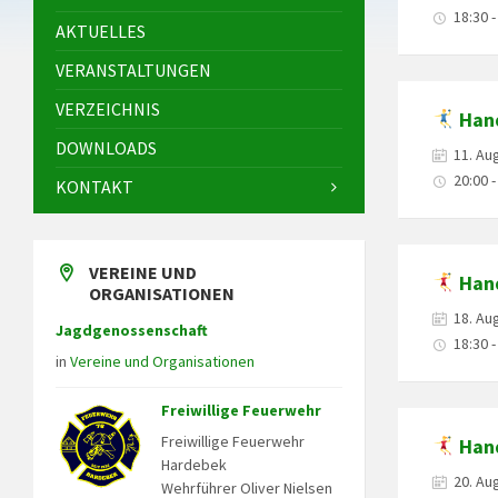
18:30 -
AKTUELLES
VERANSTALTUNGEN
VERZEICHNIS
Hand
DOWNLOADS
11. Au
20:00 -
KONTAKT
VEREINE UND
Hand
ORGANISATIONEN
18. Au
Jagdgenossenschaft
18:30 -
in
Vereine und Organisationen
Freiwillige Feuerwehr
Freiwillige Feuerwehr
Hand
Hardebek
20. Au
Wehrführer Oliver Nielsen