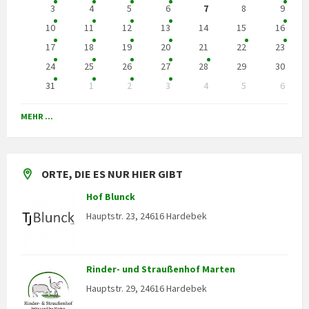
days
3
4
5
6
7
8
9
10
11
12
13
14
15
16
17
18
19
20
21
22
23
24
25
26
27
28
29
30
31
1
2
3
4
5
6
Back
to
MEHR ...
calendar
days
ORTE, DIE ES NUR HIER GIBT
Hof Blunck
Hauptstr. 23, 24616 Hardebek
Rinder- und Straußenhof Marten
Hauptstr. 29, 24616 Hardebek