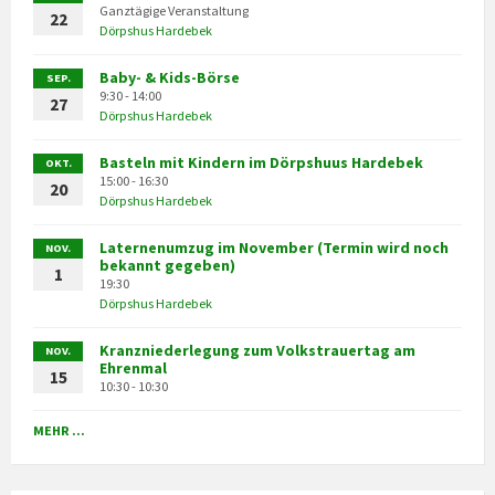
Ganztägige Veranstaltung
22
Dörpshus Hardebek
Baby- & Kids-Börse
SEP.
9:30 - 14:00
27
Dörpshus Hardebek
Basteln mit Kindern im Dörpshuus Hardebek
OKT.
15:00 - 16:30
20
Dörpshus Hardebek
Laternenumzug im November (Termin wird noch
NOV.
bekannt gegeben)
1
19:30
Dörpshus Hardebek
Kranzniederlegung zum Volkstrauertag am
NOV.
Ehrenmal
15
10:30 - 10:30
MEHR ...