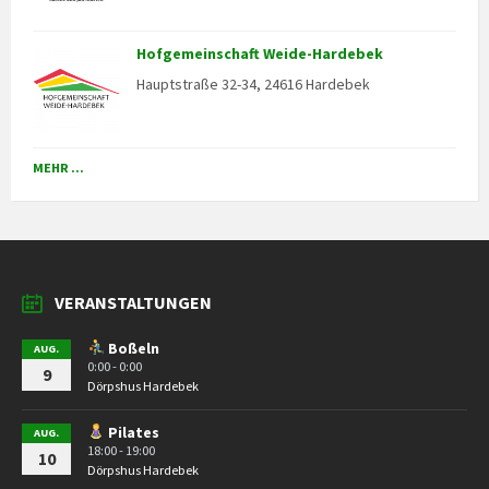
Hofgemeinschaft Weide-Hardebek
Hauptstraße 32-34, 24616 Hardebek
MEHR ...
VERANSTALTUNGEN
Boßeln
AUG.
0:00 - 0:00
9
Dörpshus Hardebek
Pilates
AUG.
18:00 - 19:00
10
Dörpshus Hardebek