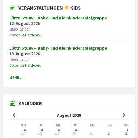
VERANSTALTUNGEN
KIDS
Lüttn Stuuv – Baby- und Kleinkinderspielgruppe
12. August 2026
15:00 - 17:00
Dörpshus Hardebek
Lüttn Stuuv – Baby- und Kleinkinderspielgruppe
19. August 2026
15:00 - 17:00
Dörpshus Hardebek
MEHR ...
KALENDER
Previous
Next
August
2026
Month
Month
MO
DI
MI
DO
FR
SA
SO
Skip
27
28
29
30
31
1
2
calendar