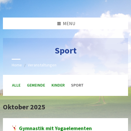
Skip
Skip
Skip
Skip
to
to
to
to
content
left
right
footer
sidebar
sidebar
MENU
Sport
Home
Veranstaltungen
/
ALLE
GEMEINDE
KINDER
SPORT
Oktober 2025
Gymnastik mit Yogaelementen