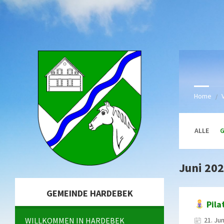
Skip
Skip
Skip
Skip
to
to
to
to
content
left
right
footer
sidebar
sidebar
Home
/
ALLE
Juni 20
GEMEINDE HARDEBEK
Pila
WILLKOMMEN IN HARDEBEK
21. Ju