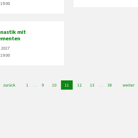
 19:00
astik mit
ementen
i 2027
 19:00
zurück
1
…
9
10
11
12
13
…
38
weiter