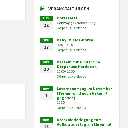
VERANSTALTUNGEN
Dörferfest
AUG.
Ganztägige Veranstaltung
22
Dörpshus Hardebek
Baby- & Kids-Börse
SEP.
9:30 - 14:00
27
Dörpshus Hardebek
Basteln mit Kindern im
OKT.
Dörpshuus Hardebek
20
15:00 - 16:30
Dörpshus Hardebek
Laternenumzug im November
NOV.
(Termin wird noch bekannt
1
gegeben)
19:30
Dörpshus Hardebek
Kranzniederlegung zum
NOV.
Volkstrauertag am Ehrenmal
15