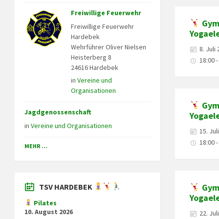
Freiwillige Feuerwehr
Gymn
Freiwillige Feuerwehr
Yogael
Hardebek
Wehrführer Oliver Nielsen
8. Juli
Heisterberg 8
18:00 -
24616 Hardebek
in
Vereine und
Organisationen
Gymn
Jagdgenossenschaft
Yogael
in
Vereine und Organisationen
15. Jul
18:00 -
MEHR ...
TSV HARDEBEK
Gymn
Yogael
Pilates
10. August 2026
22. Jul